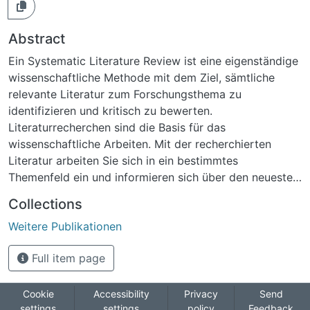
Abstract
Ein Systematic Literature Review ist eine eigenständige
wissenschaftliche Methode mit dem Ziel, sämtliche
relevante Literatur zum Forschungsthema zu
identifizieren und kritisch zu bewerten.
Literaturrecherchen sind die Basis für das
wissenschaftliche Arbeiten. Mit der recherchierten
Literatur arbeiten Sie sich in ein bestimmtes
Themenfeld ein und informieren sich über den neuesten
Stand der Forschung. Für die Darstellung des aktuellen
Collections
Forschungsstandes und Hintergrundes in Hausarbeiten,
Weitere Publikationen
Bachelorthesen, Masterthesen und Dissertationen sind
Literaturrecherchen unerlässlich. Auch wenn in Haus-
Full item page
und Abschlussarbeiten nur eine Auswahl
wissenschaftlicher Literatur einfließt, ist es dennoch
erstrebenswert eine systematisierende Methode, die
Cookie
Accessibility
Privacy
Send
settings
settings
policy
Feedback
„Systematische Literaturrecherche – Systematic