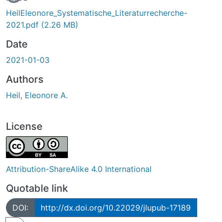
HeilEleonore_Systematische_Literaturrecherche-
2021.pdf
(2.26 MB)
Date
2021-01-03
Authors
Heil, Eleonore A.
License
Attribution-ShareAlike 4.0 International
Quotable link
DOI:
http://dx.doi.org/10.22029/jlupub-17189