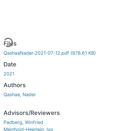
ing...
Files
QashaaNader-2021-07-12.pdf
(878.61 KB)
Date
2021
Authors
Qashaa, Nader
Advisors/Reviewers
Padberg, Winfried
Meinhold-Heerlein, Ivo