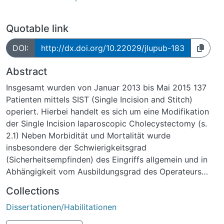
Quotable link
DOI:
http://dx.doi.org/10.22029/jlupub-183
Abstract
Insgesamt wurden von Januar 2013 bis Mai 2015 137
Patienten mittels SIST (Single Incision and Stitch)
operiert. Hierbei handelt es sich um eine Modifikation
der Single Incision laparoscopic Cholecystectomy (s.
2.1) Neben Morbidität und Mortalität wurde
insbesondere der Schwierigkeitsgrad
(Sicherheitsempfinden) des Eingriffs allgemein und in
Abhängigkeit vom Ausbildungsgrad des Operateurs
(Nicht-Facharzt vs Facharzt) untersucht. Zusätzlich
Collections
wurde der postoperative Schmerz, die Traumatisierung
Dissertationen/Habilitationen
und das kosmetische Ergebnis quantifiziert sowie die
Kosten ermittelt.