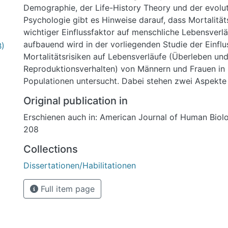
Demographie, der Life-History Theory und der evolu
Psychologie gibt es Hinweise darauf, dass Mortalitä
wichtiger Einflussfaktor auf menschliche Lebensverlä
aufbauend wird in der vorliegenden Studie der Einflu
B)
Mortalitätsrisiken auf Lebensverläufe (Überleben un
Reproduktionsverhalten) von Männern und Frauen in 
Populationen untersucht. Dabei stehen zwei Aspekte
Mortalitätskrisen im Fokus: 1. epidemiologische Krisen
Original publication in
Todeskonfrontation in der Natalfamilie. In der ersten
Erschienen auch in: American Journal of Human Biolo
anhand von Familienrekonstitutionen der historische
208
Küstenregion Krummhörn untersucht, wie sich das Ü
Reproduktionsverhalten von Frauen und Männern mi
Collections
Mortalitätserfahrung unterscheidet. Mortalitätserfah
Dissertationen/Habilitationen
definiert als die prä- und postnatale Konfrontation m
Pathogenbelastung in der Umwelt (Pockenepidemie).
Full item page
zeigen einen deutlichen Geschlechtsunterschied bezü
sowohl auf das Überleben als auch auf reproduktive
Betroffene Frauen sind in ihrem späteren Überleben 
beeinträchtigt, sie haben aber signifikant weniger Ge