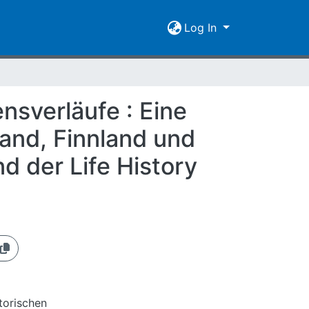
Log In
nsverläufe : Eine
land, Finnland und
d der Life History
torischen