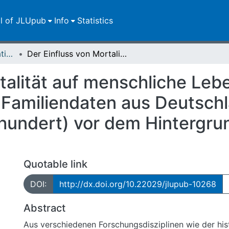
ll of JLUpub
Info
Statistics
Dissertationen/Habilitationen
Der Einfluss von Mortalität auf menschliche Lebensverläufe : Eine Analyse historischer Familiendaten aus Deutschland, Finnland und Kanada (17.-19. Jahrhundert) vor dem Hintergrund der Life History Theory
talität auf menschliche Lebe
 Familiendaten aus Deutsch
hundert) vor dem Hintergrun
Quotable link
DOI:
http://dx.doi.org/10.22029/jlupub-10268
Abstract
Aus verschiedenen Forschungsdisziplinen wie der his