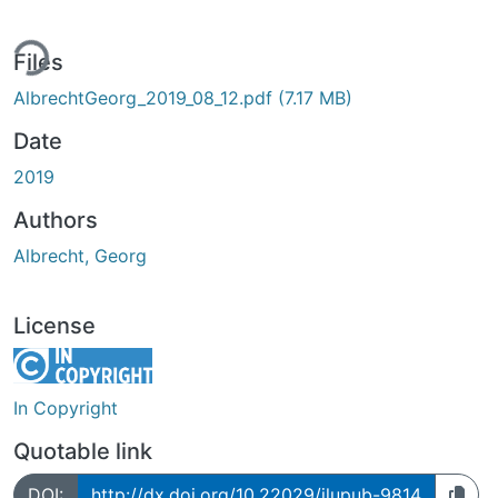
ing...
Files
AlbrechtGeorg_2019_08_12.pdf
(7.17 MB)
Date
2019
Authors
Albrecht, Georg
License
In Copyright
Quotable link
DOI:
http://dx.doi.org/10.22029/jlupub-9814