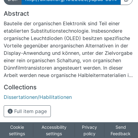
Abstract
Bauteile der organischen Elektronik sind Teil einer
etablierten Substitutionstechnologie. Insbesondere
organische Leuchtdioden (OLED) besitzen spezifische
Vorteile gegenüber anorganischen Alternativen in der
Display-Anwendung und können, unter der Zielvorgabe
einer rein organischen Schaltung, von organischen
Dünnfilmtransistoren angesteuert werden. In dieser
Arbeit werden neue organische Halbleitermaterialien im
Hinblick auf eine mögliche Anwendung in solchen
Collections
Bauteilen untersucht. Imidazo[1,5-a]pyridine (IP) und
Dissertationen/Habilitationen
deren Derivate, die Imidazo[1,5-a]chinoline (IC) sind
nachhaltig und gut synthetisch zugängliche, blau
Full item page
emittierende Lumophore, welche als Funktionsgruppe in
größeren Molekülen oder als Emittermolekül in
Dünnfilm-OLED verwendet werden können. Sie
Cookie
Accessibility
Privacy
Send
settings
settings
policy
Feedback
zeichnen sich durch große Stokes-Shifts, Stabilität