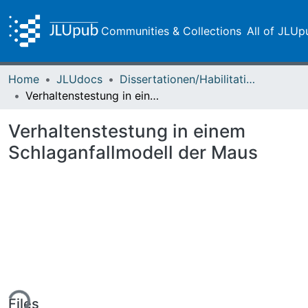
Communities & Collections
All of JLUp
Home
JLUdocs
Dissertationen/Habilitationen
Verhaltenstestung in einem Schlaganfallmodell der Maus
Verhaltenstestung in einem
Schlaganfallmodell der Maus
ing...
Files