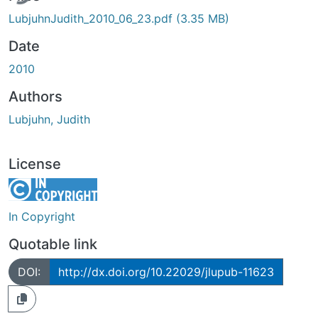
LubjuhnJudith_2010_06_23.pdf
(3.35 MB)
Date
2010
Authors
Lubjuhn, Judith
License
In Copyright
Quotable link
DOI:
http://dx.doi.org/10.22029/jlupub-11623