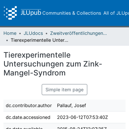
Communities & Collections
All of JLUp
Home
JLUdocs
Zweitveröffentlichungen (grüner Weg)
Tierexperimentelle Untersuchungen zum Zink-Mangel-Syndrom
Tierexperimentelle
Untersuchungen zum Zink-
Mangel-Syndrom
Simple item page
dc.contributor.author
Pallauf, Josef
dc.date.accessioned
2023-06-12T07:53:40Z