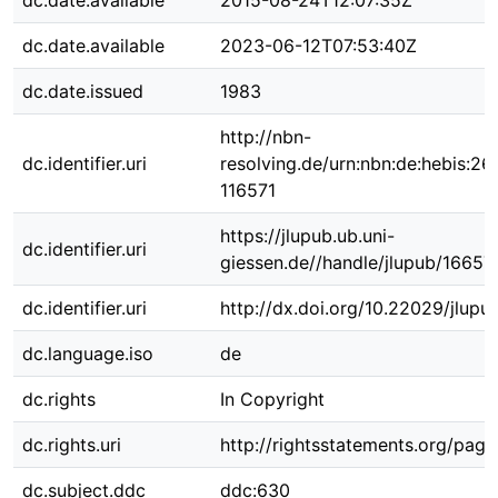
dc.date.available
2015-08-24T12:07:35Z
dc.date.available
2023-06-12T07:53:40Z
dc.date.issued
1983
http://nbn-
dc.identifier.uri
resolving.de/urn:nbn:de:hebis:26
116571
https://jlupub.ub.uni-
dc.identifier.uri
giessen.de//handle/jlupub/16657
dc.identifier.uri
http://dx.doi.org/10.22029/jlup
dc.language.iso
de
dc.rights
In Copyright
dc.rights.uri
http://rightsstatements.org/page
dc.subject.ddc
ddc:630