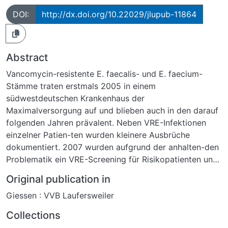
DOI:
http://dx.doi.org/10.22029/jlupub-11864
Abstract
Vancomycin-resistente E. faecalis- und E. faecium-
Stämme traten erstmals 2005 in einem
südwestdeutschen Krankenhaus der
Maximalversorgung auf und blieben auch in den darauf
folgenden Jahren prävalent. Neben VRE-Infektionen
einzelner Patien-ten wurden kleinere Ausbrüche
dokumentiert. 2007 wurden aufgrund der anhalten-den
Problematik ein VRE-Screening für Risikopatienten und
Isolierungsmaßnahmen eingeführt. VRE-Isolate aus
Original publication in
diesem Zeitraum wurden im Hinblick auf verschiedene
Giessen : VVB Laufersweiler
Charakteristika untersucht, die mutmaßlich relevant für
Virulenz und erhöhte Aus-breitungstendenz bei
Collections
Stämmen der Spezies E. faecium sind, und um mögliche