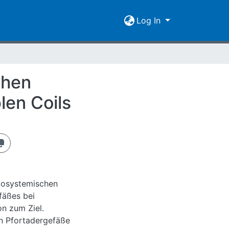
Log In
chen
len Coils
rtosystemischen
fäßes bei
on zum Ziel.
en Pfortadergefäße