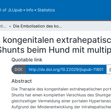
ll of JLUpub
Info
Statistics
Dissertationen/Habilitationen
Die Embolisation des kongenitalen extrahepatischen portosystemischen Shunts beim Hund mit multiplen Coils
s kongenitalen extrahepatis
hunts beim Hund mit multip
Quotable link
DOI:
http://dx.doi.org/10.22029/jlupub-11801
Abstract
Die Therapie des kongenitalen extrahepatischen po
Shunts hat einen kompletten Verschluss des Shuntge
gleichzeitiger Vermeidung einer portalen Hypertensi
Aufgrund der Minderentwicklung der intrahepatisch