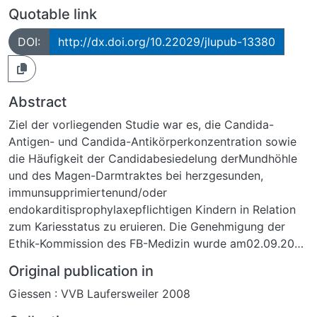
Quotable link
DOI:
http://dx.doi.org/10.22029/jlupub-13380
Abstract
Ziel der vorliegenden Studie war es, die Candida-
Antigen- und Candida-Antikörperkonzentration sowie
die Häufigkeit der Candidabesiedelung derMundhöhle
und des Magen-Darmtraktes bei herzgesunden,
immunsupprimiertenund/oder
endokarditisprophylaxepflichtigen Kindern in Relation
zum Kariesstatus zu eruieren. Die Genehmigung der
Ethik-Kommission des FB-Medizin wurde am02.09.2004
erteilt.
Original publication in
Es nahmen insgesamt 78 Kinder, 31 HTX- (GIII), 24
Giessen : VVB Laufersweiler 2008
CHD- (GII) und 23herzgesunde Kinder (GI /
Vergleichsgruppe), im Alter zwischen 2 und 16 Jahren