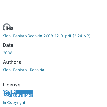
ading...
Files
Siahi-BenlarbiRachida-2008-12-01.pdf
(2.24 MB)
Date
2008
Authors
Siahi-Benlarbi, Rachida
License
In Copyright