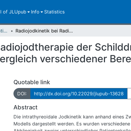
ll of JLUpub
Info
Statistics
Dissertationen/Habilitationen
Radiojodkinetik bei Radiojodtherapie der Schilddrüse : Vergleich von Test und Therapie, Vergleich verschiedener Berechnungsmethoden, Restkörperdosis
Radiojodtherapie der Schildd
Vergleich verschiedener B
Quotable link
DOI:
http://dx.doi.org/10.22029/jlupub-13628
Abstract
Die intrathyreoidale Jodkinetik kann anhand eines 
Modells dargestellt werden. Es wurden verschiedene
Abhängigkeit zweier unterschiedlicher Patientenkollek