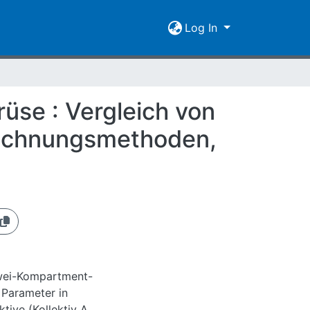
Log In
rüse : Vergleich von
erechnungsmethoden,
Zwei-Kompartment-
 Parameter in
tive (Kollektiv A