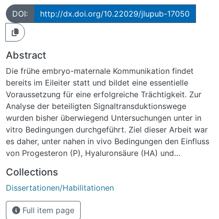
DOI:
http://dx.doi.org/10.22029/jlupub-17050
Abstract
Die frühe embryo-maternale Kommunikation findet
bereits im Eileiter statt und bildet eine essentielle
Voraussetzung für eine erfolgreiche Trächtigkeit. Zur
Analyse der beteiligten Signaltransduktionswege
wurden bisher überwiegend Untersuchungen unter in
vitro Bedingungen durchgeführt. Ziel dieser Arbeit war
es daher, unter nahen in vivo Bedingungen den Einfluss
von Progesteron (P), Hyaluronsäure (HA) und
Wachstumshormon (GH) auf den ziliären Transport und
Collections
die Sekretion im Eileiter am Modell des Rindes zu
Dissertationen/Habilitationen
untersuchen. Zu diesem Zweck wurden ex vivo
Organkulturen des Eileiters mit einem neu etablierten
Full item page
digitalen Videomikroskop untersucht. Dabei wurden mit