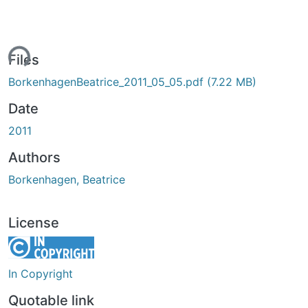
ding...
Files
BorkenhagenBeatrice_2011_05_05.pdf
(7.22 MB)
Date
2011
Authors
Borkenhagen, Beatrice
License
In Copyright
Quotable link