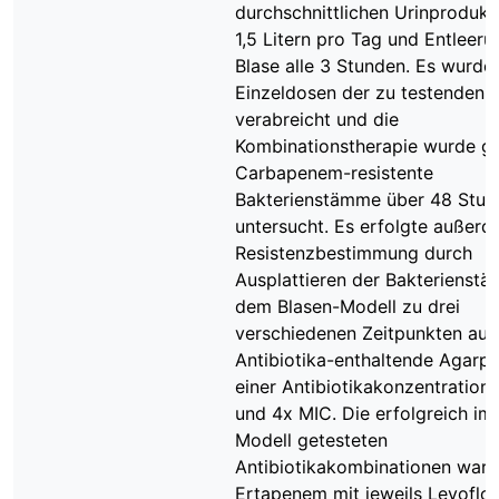
durchschnittlichen Urinprodukt
1,5 Litern pro Tag und Entleeru
Blase alle 3 Stunden. Es wurden
Einzeldosen der zu testenden A
verabreicht und die
Kombinationstherapie wurde g
Carbapenem-resistente
Bakterienstämme über 48 Stun
untersucht. Es erfolgte außerd
Resistenzbestimmung durch
Ausplattieren der Bakterienst
dem Blasen-Modell zu drei
verschiedenen Zeitpunkten auf
Antibiotika-enthaltende Agarpl
einer Antibiotikakonzentration
und 4x MIC. Die erfolgreich im
Modell getesteten
Antibiotikakombinationen ware
Ertapenem mit jeweils Levoflox