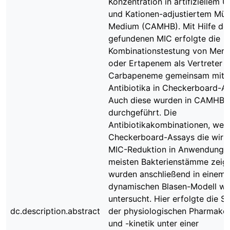
Konzentration in artifiziellem U
und Kationen-adjustiertem Müll
Medium (CAMHB). Mit Hilfe de
gefundenen MIC erfolgte die
Kombinationstestung von Mer
oder Ertapenem als Vertreter d
Carbapeneme gemeinsam mit 8
Antibiotika in Checkerboard-A
Auch diese wurden in CAMHB 
durchgeführt. Die
Antibiotikakombinationen, welc
Checkerboard-Assays die wirk
MIC-Reduktion in Anwendung a
meisten Bakterienstämme zeigt
wurden anschließend in einem
dynamischen Blasen-Modell we
untersucht. Hier erfolgte die S
dc.description.abstract
der physiologischen Pharmak
und -kinetik unter einer