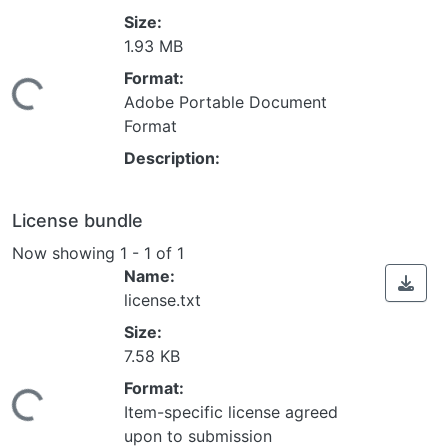
Size:
1.93 MB
ding...
Format:
Adobe Portable Document
Format
Description:
License bundle
Now showing
1 - 1 of 1
Name:
license.txt
Size:
7.58 KB
ding...
Format:
Item-specific license agreed
upon to submission