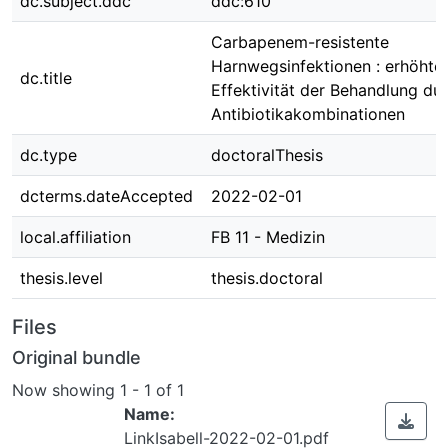
dc.subject.ddc
ddc:610
Carbapenem-resistente
Harnwegsinfektionen : erhöhte
dc.title
Effektivität der Behandlung du
Antibiotikakombinationen
dc.type
doctoralThesis
dcterms.dateAccepted
2022-02-01
local.affiliation
FB 11 - Medizin
thesis.level
thesis.doctoral
Files
Original bundle
Now showing
1 - 1 of 1
Name:
LinkIsabell-2022-02-01.pdf