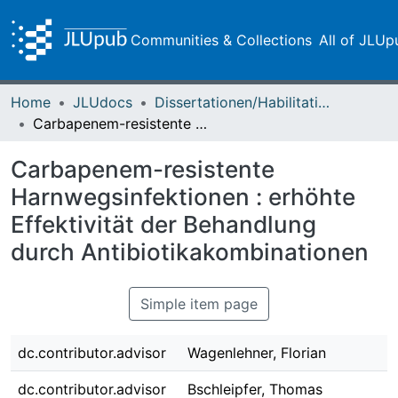
Communities & Collections
All of JLUp
Home
JLUdocs
Dissertationen/Habilitationen
Carbapenem-resistente Harnwegsinfektionen : erhöhte Effektivität der Behandlung durch Antibiotikakombinationen
Carbapenem-resistente
Harnwegsinfektionen : erhöhte
Effektivität der Behandlung
durch Antibiotikakombinationen
Simple item page
dc.contributor.advisor
Wagenlehner, Florian
dc.contributor.advisor
Bschleipfer, Thomas