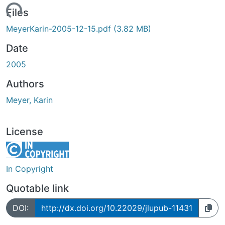
Loading...
Files
MeyerKarin-2005-12-15.pdf
(3.82 MB)
Date
2005
Authors
Meyer, Karin
License
In Copyright
Quotable link
DOI:
http://dx.doi.org/10.22029/jlupub-11431