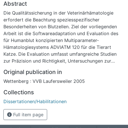
Abstract
Die Qualitätssicherung in der Veterinärhämatologie
erfordert die Beachtung speziesspezifischer
Besonderheiten von Blutzellen. Ziel der vorliegenden
Arbeit ist die Softwareadaptation und Evaluation des
für Humanblut konzipierten Multiparameter-
Hämatologiesystems ADVIATM 120 für die Tierart
Katze. Die Evaluation umfasst umfangreiche Studien
zur Präzision und Richtigkeit, Untersuchungen zur
Linearität, Verschleppung (Carry over), Blutalterung in
Original publication in
Abhängigkeit von der Lagerungstemperatur und
Wettenberg : VVB Laufersweiler 2005
Antikoagulanzienvergleiche. Besondere
Aufmerksamkeit wird der Thrombozytenanalytik und
Collections
Blutzelldifferenzierung der Katze gewidmet. Die
Dissertationen/Habilitationen
Evaluation mündet in der Markteinführung der Multi-
Species-Software Version 1.1.07-MS (derzeit aktuelle
Full item page
Version 1.1.08-MS).
Der ADVIATM 120 weist für die Präzision innerhalb der