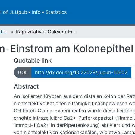
ll of JLUpub
Info
Statistics
Dissertationen/Habilitationen
Kapazitativer Calcium-Einstrom am Kolonepithel der Ratte
m-Einstrom am Kolonepithel
Quotable link
DOI:
http://dx.doi.org/10.22029/jlupub-10602
Abstract
An isolierten Krypten aus dem distalen Kolon der Rat
nichtselektive Kationenleitfähigkeit nachgewiesen w
CellPatch-Clamp-Experimenten wurde diese Leitfähig
erhöhte intrazelluläre Ca2+-Pufferkapazität (11mmol.
1mmol.l-1 Ca2+ in derPipettenlösung) aktiviert und 
von nichtselektiven Kationenkanälen, wie etwa Lant