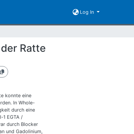
Log In
 der Ratte
te konnte eine
erden. In Whole-
keit durch eine
l-1 EGTA /
war durch Blocker
han und Gadolinium,