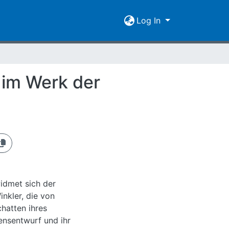
Log In
 im Werk der
widmet sich der
inkler, die von
chatten ihres
ensentwurf und ihr