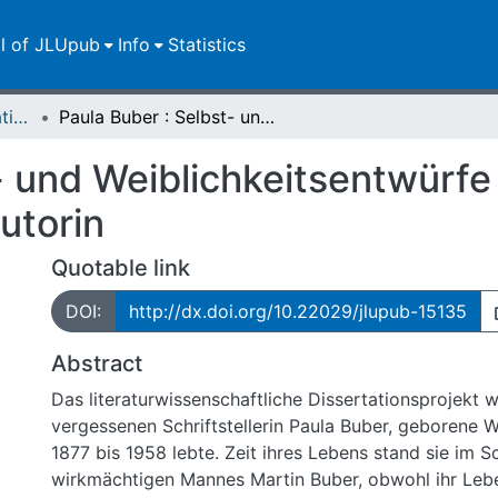
ll of JLUpub
Info
Statistics
Dissertationen/Habilitationen
Paula Buber : Selbst- und Weiblichkeitsentwürfe im Werk der deutsch-jüdischen Autorin
- und Weiblichkeitsentwürfe
utorin
Quotable link
DOI:
http://dx.doi.org/10.22029/jlupub-15135
Abstract
Das literaturwissenschaftliche Dissertationsprojekt 
vergessenen Schriftstellerin Paula Buber, geborene W
1877 bis 1958 lebte. Zeit ihres Lebens stand sie im S
wirkmächtigen Mannes Martin Buber, obwohl ihr Leb