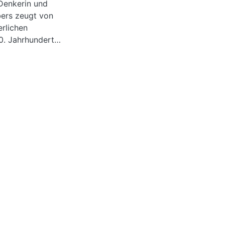
Denkerin und
ers zeugt von
rlichen
0. Jahrhundert
rauenbildern. Der
g mit
Briefen zum Tragen,
er sowie die
 literarischen und
n konkreten
ung mit mythischen
 der Frau in der
ng mit dem Thema
ch den Ursprüngen
thischen und
letzten Roman Am
inem verborgenen