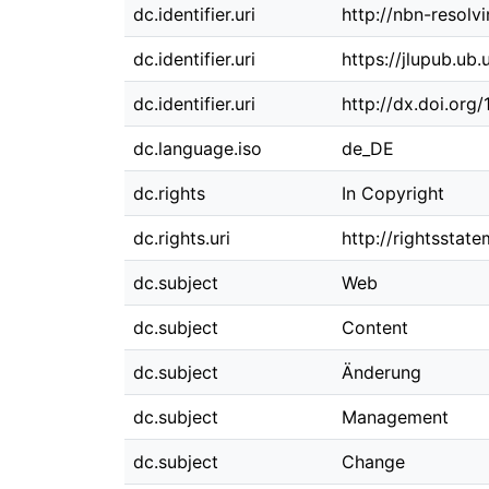
dc.identifier.uri
http://nbn-resolv
dc.identifier.uri
https://jlupub.ub
dc.identifier.uri
http://dx.doi.org
dc.language.iso
de_DE
dc.rights
In Copyright
dc.rights.uri
http://rightsstat
dc.subject
Web
dc.subject
Content
dc.subject
Änderung
dc.subject
Management
dc.subject
Change