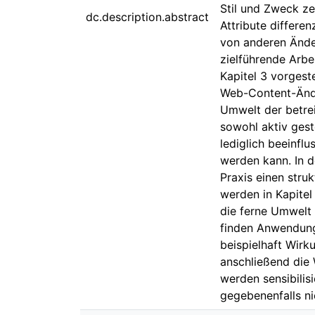
Stil und Zweck z
dc.description.abstract
Attribute differ
von anderen Änder
zielführende Arbe
Kapitel 3 vorgest
Web-Content-Ände
Umwelt der betrei
sowohl aktiv gest
lediglich beeinfl
werden kann. In 
Praxis einen str
werden in Kapite
die ferne Umwelt 
finden Anwendung
beispielhaft Wir
anschließend die
werden sensibilis
gegebenenfalls ni