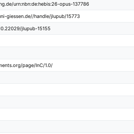
ing.de/urn:nbn:de:hebis:26-opus-137786
.uni-giessen.de//handle/jlupub/15773
/10.22029/jlupub-15155
ements.org/page/InC/1.0/