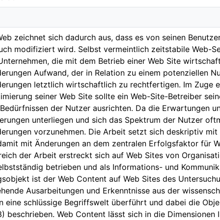
b zeichnet sich dadurch aus, dass es von seinen Benutzern
ch modifiziert wird. Selbst vermeintlich zeitstabile Web-S
 Unternehmen, die mit dem Betrieb einer Web Site wirtschaft
rungen Aufwand, der in Relation zu einem potenziellen N
ungen letztlich wirtschaftlich zu rechtfertigen. Im Zuge 
timierung seiner Web Site sollte ein Web-Site-Betreiber se
Bedürfnissen der Nutzer ausrichten. Da die Erwartungen 
ungen unterliegen und sich das Spektrum der Nutzer oftmal
rungen vorzunehmen. Die Arbeit setzt sich deskriptiv m
amit mit Änderungen an dem zentralen Erfolgsfaktor für W
ich der Arbeit erstreckt sich auf Web Sites von Organisati
elbstständig betrieben und als Informations- und Kommuni
sobjekt ist der Web Content auf Web Sites des Untersuchu
hende Ausarbeitungen und Erkenntnisse aus der wissenschaf
in eine schlüssige Begriffswelt überführt und dabei die Obj
3) beschrieben. Web Content lässt sich in die Dimensionen 