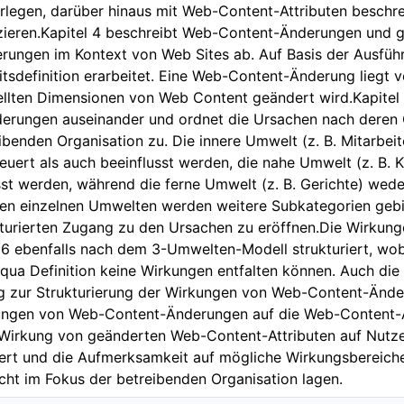
erlegen, darüber hinaus mit Web-Content-Attributen besch
enzieren.Kapitel 4 beschreibt Web-Content-Änderungen un
ungen im Kontext von Web Sites ab. Auf Basis der Ausführ
itsdefinition erarbeitet. Eine Web-Content-Änderung liegt v
ellten Dimensionen von Web Content geändert wird.Kapitel 
rungen auseinander und ordnet die Ursachen nach deren Qu
benden Organisation zu. Die innere Umwelt (z. B. Mitarbeit
euert als auch beeinflusst werden, die nahe Umwelt (z. B. 
usst werden, während die ferne Umwelt (z. B. Gerichte) wede
den einzelnen Umwelten werden weitere Subkategorien gebil
ukturierten Zugang zu den Ursachen zu eröffnen.Die Wirk
l 6 ebenfalls nach dem 3-Umwelten-Modell strukturiert, w
qua Definition keine Wirkungen entfalten können. Auch die
 zur Strukturierung der Wirkungen von Web-Content-Ände
kungen von Web-Content-Änderungen auf die Web-Content-A
 Wirkung von geänderten Web-Content-Attributen auf Nutze
iert und die Aufmerksamkeit auf mögliche Wirkungsbereiche
cht im Fokus der betreibenden Organisation lagen.