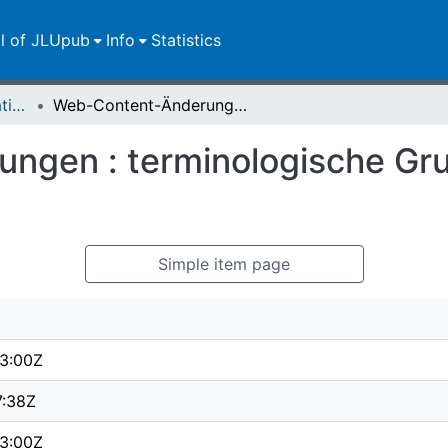
ll of JLUpub
Info
Statistics
Dissertationen/Habilitationen
Web-Content-Änderungen : terminologische Grundlagen, Ursachen und Wirkungen
ngen : terminologische Gr
Simple item page
3:00Z
7:38Z
3:00Z