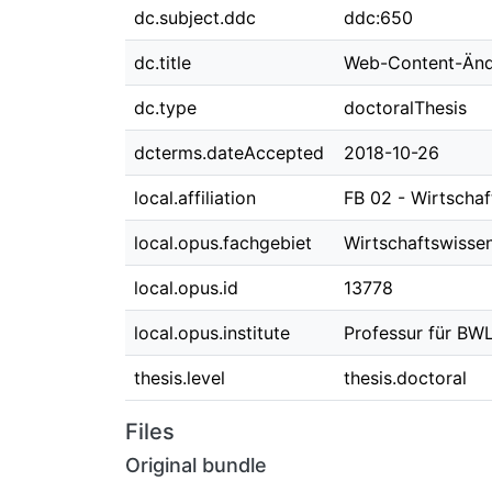
dc.subject.ddc
ddc:650
dc.title
Web-Content-Ände
dc.type
doctoralThesis
dcterms.dateAccepted
2018-10-26
local.affiliation
FB 02 - Wirtscha
local.opus.fachgebiet
Wirtschaftswisse
local.opus.id
13778
local.opus.institute
Professur für BWL
thesis.level
thesis.doctoral
Files
Original bundle