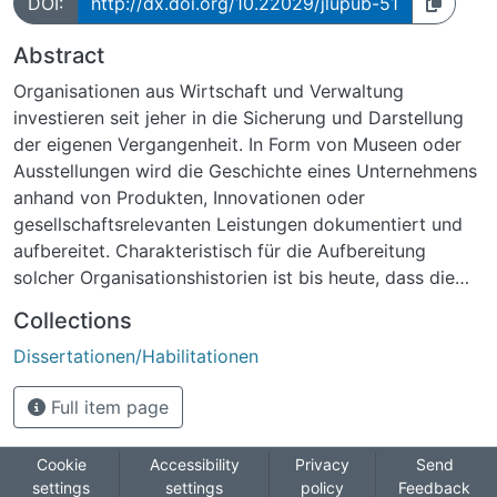
DOI:
http://dx.doi.org/10.22029/jlupub-51
Abstract
Organisationen aus Wirtschaft und Verwaltung
investieren seit jeher in die Sicherung und Darstellung
der eigenen Vergangenheit. In Form von Museen oder
Ausstellungen wird die Geschichte eines Unternehmens
anhand von Produkten, Innovationen oder
gesellschaftsrelevanten Leistungen dokumentiert und
aufbereitet. Charakteristisch für die Aufbereitung
solcher Organisationshistorien ist bis heute, dass die
digitale Vergangenheit, besonders die Entwicklung der
Collections
organisationseigenen Web Site, kaum bzw. nicht
Dissertationen/Habilitationen
berücksichtigt wird. Unternehmen investieren selten in
die Erhaltung, Aufarbeitung und Präsentation der
Full item page
eigenen Web-Vergangenheit und sind vielmehr bestrebt,
die Anpassung der Web-Präsenz an neue Technologien
voranzutreiben. Es ist daher nicht verwunderlich, dass
Cookie
Accessibility
Privacy
Send
settings
settings
policy
Feedback
Web Sites unter anderem durch eine Flüchtigkeit der