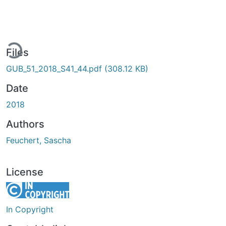
ding...
Files
GUB_51_2018_S41_44.pdf
(308.12 KB)
Date
2018
Authors
Feuchert, Sascha
License
In Copyright