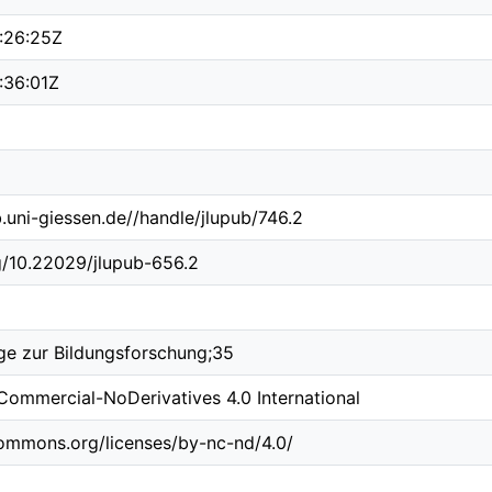
:26:25Z
:36:01Z
b.uni-giessen.de//handle/jlupub/746.2
rg/10.22029/jlupub-656.2
ge zur Bildungsforschung;35
Commercial-NoDerivatives 4.0 International
commons.org/licenses/by-nc-nd/4.0/