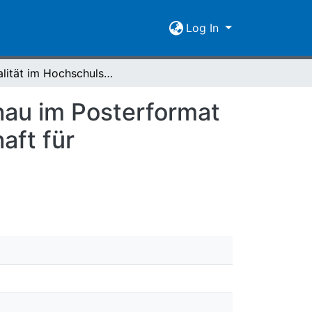
Log In
"Qualität im Hochschulsystem“ : eine Rundumschau im Posterformat : die Beiträge zur 16. Jahrestagung der Gesellschaft für Hochschulforschung (GfHf)
hau im Posterformat
aft für