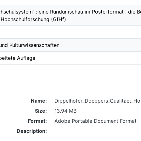
chschulsystem“ : eine Rundumschau im Posterformat : die Be
r Hochschulforschung (GfHf)
 und Kulturwissenschaften
rbeitete Auflage
Name:
Dippelhofer_Doeppers_Qualitaet_H
Size:
13.94 MB
Format:
Adobe Portable Document Format
Description: