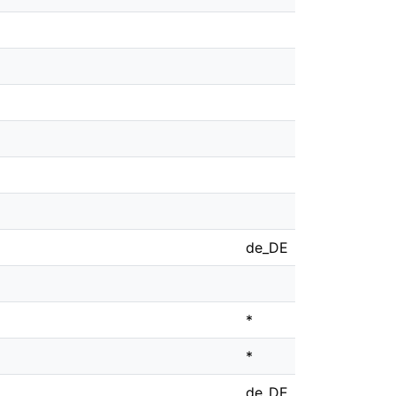
de_DE
*
*
de_DE