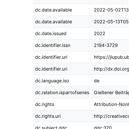
dc.date.available
2022-05-02T13
dc.date.available
2022-05-13T05
dc.date.issued
2022
dc.identifier.issn
2194-3729
dc.identifier.uri
https://jlupub.u
dc.identifier.uri
http://dx.doi.o
dc.language.iso
de
dc.relation.ispartofseries
Gießener Beiträ
dc.rights
Attribution-Non
dc.rights.uri
http://creative
dc.subject.ddc
ddc:370