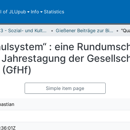
ll of JLUpub
Info
Statistics
FB 03 - Sozial- und Kulturwissenschaften
Gießener Beiträge zur Bildungsforschung
hulsystem“ : eine Rundumsc
. Jahrestagung der Gesellsch
 (GfHf)
Simple item page
bastian
:36:01Z