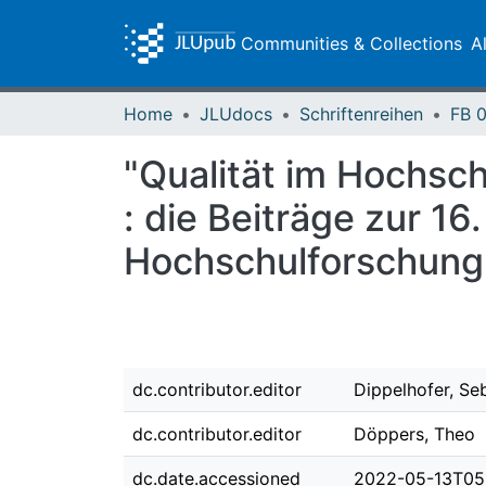
Communities & Collections
A
Home
JLUdocs
Schriftenreihen
"Qualität im Hochsc
: die Beiträge zur 16
Hochschulforschung
dc.contributor.editor
Dippelhofer, Se
dc.contributor.editor
Döppers, Theo
dc.date.accessioned
2022-05-13T05