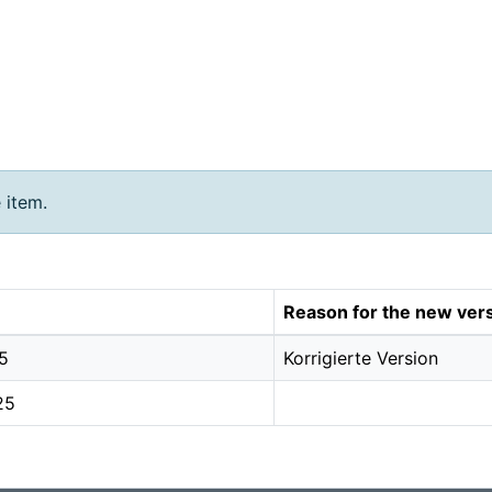
 item.
Reason for the new ver
5
Korrigierte Version
25