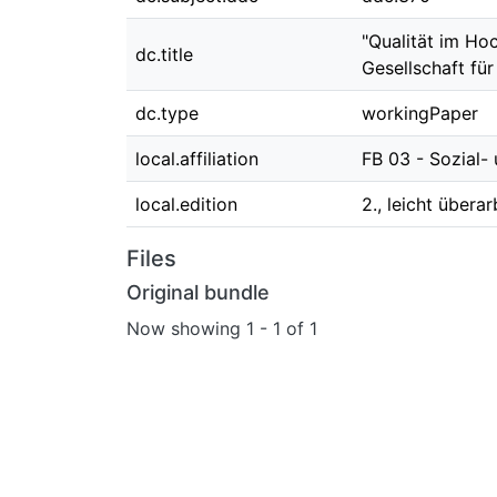
"Qualität im Ho
dc.title
Gesellschaft fü
dc.type
workingPaper
local.affiliation
FB 03 - Sozial-
local.edition
2., leicht übera
Files
Original bundle
Now showing
1 - 1 of 1