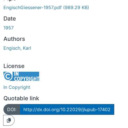
EngischGiessener-1957.pdf
(989.29 KB)
Date
1957
Authors
Engisch, Karl
License
In Copyright
Quotable link
DOI:
http://dx.doi.org/10.22029/jlupub-17402