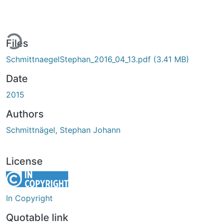
ding...
Files
SchmittnaegelStephan_2016_04_13.pdf
(3.41 MB)
Date
2015
Authors
Schmittnägel, Stephan Johann
License
In Copyright
Quotable link