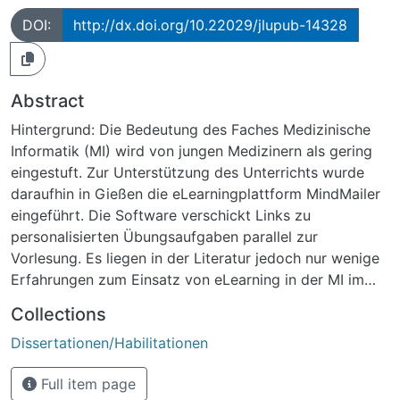
DOI:
http://dx.doi.org/10.22029/jlupub-14328
Abstract
Hintergrund: Die Bedeutung des Faches Medizinische
Informatik (MI) wird von jungen Medizinern als gering
eingestuft. Zur Unterstützung des Unterrichts wurde
daraufhin in Gießen die eLearningplattform MindMailer
eingeführt. Die Software verschickt Links zu
personalisierten Übungsaufgaben parallel zur
Vorlesung. Es liegen in der Literatur jedoch nur wenige
Erfahrungen zum Einsatz von eLearning in der MI im
Studienfach Humanmedizin vor.Ziel: Das Ziel dieser
Collections
Arbeit ist zu untersuchen, wie die Lehre in der MI durch
Dissertationen/Habilitationen
ein eLearning-System unterstützt werden kann. Dies
soll anhand der Einführung der eLearningplattform
Full item page
MindMailer, deren Evaluation, Weiterentwicklung und