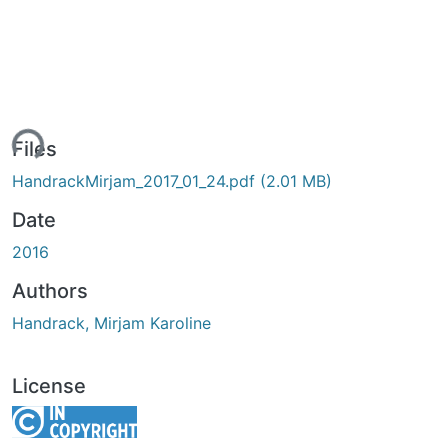
ing...
Files
HandrackMirjam_2017_01_24.pdf
(2.01 MB)
Date
2016
Authors
Handrack, Mirjam Karoline
License