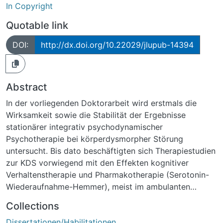
In Copyright
Quotable link
DOI:
http://dx.doi.org/10.22029/jlupub-14394
Abstract
In der vorliegenden Doktorarbeit wird erstmals die
Wirksamkeit sowie die Stabilität der Ergebnisse
stationärer integrativ psychodynamischer
Psychotherapie bei körperdysmorpher Störung
untersucht. Bis dato beschäftigten sich Therapiestudien
zur KDS vorwiegend mit den Effekten kognitiver
Verhaltenstherapie und Pharmakotherapie (Serotonin-
Wiederaufnahme-Hemmer), meist im ambulanten
Setting. Der häufige stationäre Einsatz
Collections
psychodynamischer Verfahren in Deutschland und
Dissertationen/Habilitationen
deren nachgewiesene Wirksamkeit für andere häufig