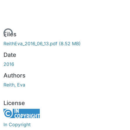
ading...
Files
ReithEva_2016_06_13.pdf
(8.52 MB)
Date
2016
Authors
Reith, Eva
License
In Copyright