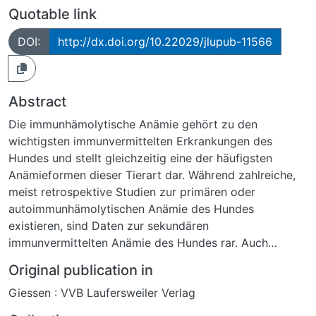
Quotable link
DOI:
http://dx.doi.org/10.22029/jlupub-11566
Abstract
Die immunhämolytische Anämie gehört zu den
wichtigsten immunvermittelten Erkrankungen des
Hundes und stellt gleichzeitig eine der häufigsten
Anämieformen dieser Tierart dar. Während zahlreiche,
meist retrospektive Studien zur primären oder
autoimmunhämolytischen Anämie des Hundes
existieren, sind Daten zur sekundären
immunvermittelten Anämie des Hundes rar. Auch
vergleichende Studien zur sIMHA und pIMHA des
Original publication in
Hundes findet man nur vereinzelt. Ziel dieser Arbeit war
Giessen : VVB Laufersweiler Verlag
es daher, Fälle mit primärer oder sekundärer
immunhämolytischer Anämie von 2006-2012