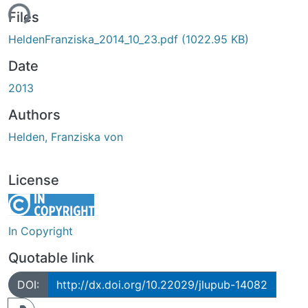
ding...
Files
HeldenFranziska_2014_10_23.pdf
(1022.95 KB)
Date
2013
Authors
Helden, Franziska von
License
In Copyright
Quotable link
DOI:
http://dx.doi.org/10.22029/jlupub-14082