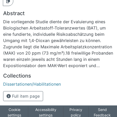
Abstract
Die vorliegende Studie diente der Evaluierung eines
Biologischen Arbeitsstoff-Toleranzwertes (BAT), um
eine fundierte, individuelle Risikoabschätzung beim
Umgang mit 1,4-Dioxan gewährleisten zu können.
Zugrunde liegt die Maximale Arbeitsplatzkonzentration
(MAK) von 20 ppm (73 mg/m³).18 freiwillige Probanden
waren einzeln jeweils acht Stunden lang in einem
Expositionslabor dem MAK-Wert exponiert und
leisteten auf einem Fahrradergometer 50 bzw. 75 W je
Collections
10 Minuten pro Stunde oder waren keiner körperlichen
Dissertationen/Habilitationen
Belastung ausgesetzt. Es wurden Blutproben nach vier
und acht Stunden entnommen sowie über 24 Stunden
Full item page
Harnproben gesammelt. Die Proben wurden
gaschromatografisch auf 1,4-Dioxan sowie dessen
Metaboliten 2-Hydroxyethoxyessigsäure (HEAA)
Cookie
Accessibility
Privacy
Send
settings
settings
policy
Feedback
untersucht.In Bezug auf die Auswertung hat sich