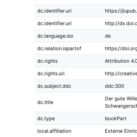
dc.identifier.uri
https://jlupu
dc.identifier.uri
http://dx.doi
dc.language.iso
de
dc.relation.ispartof
https://doi.o
dc.rights
Attribution 4.
dc.rights.uri
http://creati
dc.subject.ddc
ddc:300
Der gute Wille
dc.title
Schwangersch
dc.type
bookPart
local.affiliation
Externe Einri