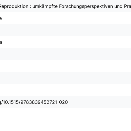
 Reproduktion : umkämpfte Forschungsperspektiven und Pra
e
na
org/10.1515/9783839452721-020