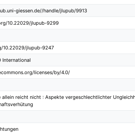
b.ub.uni-giessen.de//handle/jlupub/9913
.org/10.22029/jlupub-9299
rg/10.22029/jlupub-9247
0 International
vecommons.org/licenses/by/4.0/
 allein reicht nicht : Aspekte vergeschlechtlichter Ungleichh
aftsverhütung
chtungen