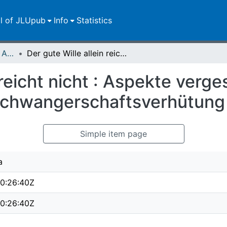
ll of JLUpub
Info
Statistics
Publikationen im Open Access gefördert durch die UB
Der gute Wille allein reicht nicht : Aspekte vergeschlechtlichter Ungleichheit in der Schwangerschaftsverhütung
 reicht nicht : Aspekte verge
 Schwangerschaftsverhütung
Simple item page
a
0:26:40Z
0:26:40Z