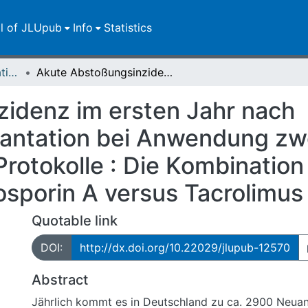
ll of JLUpub
Info
Statistics
Dissertationen/Habilitationen
Akute Abstoßungsinzidenz im ersten Jahr nach Lebendnierentransplantation bei Anwendung zweier verschiedener immunsuppressiver Protokolle : Die Kombination von Prednisolon und Azathioprin mit Cyclosporin A versus Tacrolimus
idenz im ersten Jahr nach
antation bei Anwendung zw
rotokolle : Die Kombination
osporin A versus Tacrolimus
Quotable link
DOI:
http://dx.doi.org/10.22029/jlupub-12570
Abstract
Jährlich kommt es in Deutschland zu ca. 2900 Neu