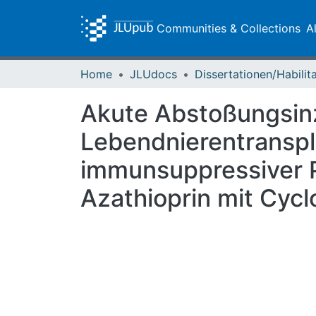
Communities & Collections
A
Home
JLUdocs
Akute Abstoßungsinz
Lebendnierentranspl
immunsuppressiver P
Azathioprin mit Cycl