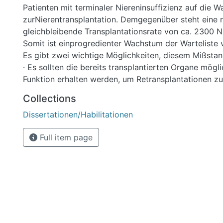
Patienten mit terminaler Niereninsuffizienz auf die Wa
zurNierentransplantation. Demgegenüber steht eine 
gleichbleibende Transplantationsrate von ca. 2300 Ni
Somit ist einprogredienter Wachstum der Warteliste
Es gibt zwei wichtige Möglichkeiten, diesem Mißsta
· Es sollten die bereits transplantierten Organe mögli
Funktion erhalten werden, um Retransplantationen z
Organe werden überwiegend durch zwei Faktoren ver
Collections
durch den Tod des Patienten mit einem funktionstüc
Dissertationen/Habilitationen
zum anderen durch eine chronische Abstoßungsreakt
wird durch viele Dinge begünstigt, vor allem aber du
Full item page
akuter Rejektionsepisoden. Aus diesem Grund ist ein
eine optimale Immunsuppression eine akuteAbstoßun
· Ein weiterer Punkt stellt die Ausweitung der
Lebendnierentransplantation dar. In Deutschland wur
vereinzelt (ca. 4%)Lebendnierenspenden unter verw
Familienmitgliedern, überwiegend zwischen Eltern un
Geschwistern, praktiziert.Im Rahmen des herrschen
ist es erfreulicherweise in den letzten Jahren bereit