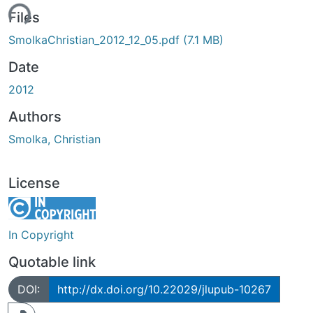
ding...
Files
SmolkaChristian_2012_12_05.pdf
(7.1 MB)
Date
2012
Authors
Smolka, Christian
License
In Copyright
Quotable link
DOI:
http://dx.doi.org/10.22029/jlupub-10267