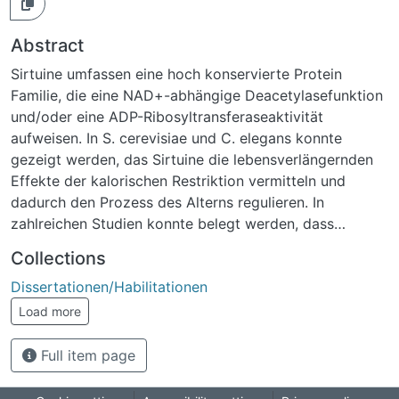
Abstract
Sirtuine umfassen eine hoch konservierte Protein
Familie, die eine NAD+-abhängige Deacetylasefunktion
und/oder eine ADP-Ribosyltransferaseaktivität
aufweisen. In S. cerevisiae und C. elegans konnte
gezeigt werden, das Sirtuine die lebensverlängernden
Effekte der kalorischen Restriktion vermitteln und
dadurch den Prozess des Alterns regulieren. In
zahlreichen Studien konnte belegt werden, dass
Sirtuine mit vielen Proteinen assoziieren, die in
Collections
Prozesse involviert sind, die das Leben eines
Dissertationen/Habilitationen
Organismus steuern. Dazu gehören: die Entwicklung,
Differenzierung, Seneszenz, Proliferation, sowie die
Load more
metabolische Regulation. In der vorliegenden Arbeit
wurde eine in vitro und in vivo Charakterisierung von
Full item page
Sirt6 durchgeführt, die neue Einblicke in die Funktion
von Sirt6 liefern sollte. Der homozygote konstitutive