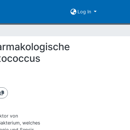
Log In
harmakologische
tococcus
aktor von
akterium, welches
onie und Sepsis