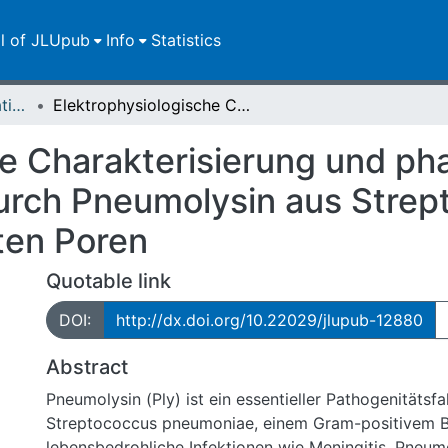
ll of JLUpub
Info
Statistics
Dissertationen/Habilitationen
Elektrophysiologische Charakterisierung und pharmakologische Beeinflussung von durch Pneumolysin aus Streptococcus pneumoniae gebildeten Poren
he Charakterisierung und p
urch Pneumolysin aus Strep
ten Poren
Quotable link
DOI:
http://dx.doi.org/10.22029/jlupub-12880
Abstract
Pneumolysin (Ply) ist ein essentieller Pathogenitätsf
Streptococcus pneumoniae, einem Gram-positivem B
lebensbedrohliche Infektionen wie Meningitis, Pneum