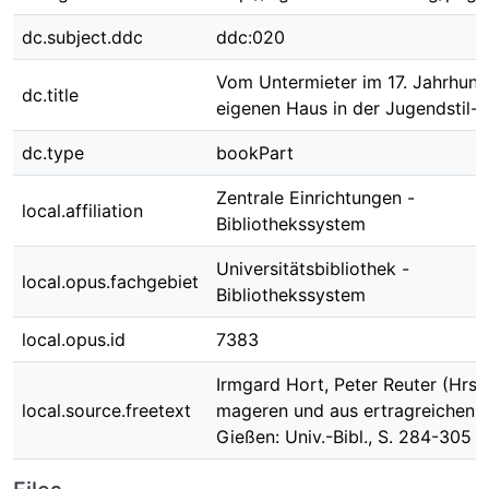
dc.subject.ddc
ddc:020
Vom Untermieter im 17. Jahrhun
dc.title
eigenen Haus in der Jugendstil-
dc.type
bookPart
Zentrale Einrichtungen -
local.affiliation
Bibliothekssystem
Universitätsbibliothek -
local.opus.fachgebiet
Bibliothekssystem
local.opus.id
7383
Irmgard Hort, Peter Reuter (Hrsg
local.source.freetext
mageren und aus ertragreichen J
Gießen: Univ.-Bibl., S. 284-305