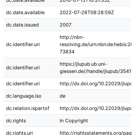
dc.date.available
2010-01-15T10:31:35Z
dc.date.available
2022-07-28T08:28:59Z
dc.date.issued
2007
http://nbn-
dc.identifier.uri
resolving.de/urn:nbn:de:hebis:26
73834
https://jlupub.ub.uni-
dc.identifier.uri
giessen.de//handle/jlupub/3541
dc.identifier.uri
http://dx.doi.org/10.22029/jlup
dc.language.iso
de
dc.relation.ispartof
http://dx.doi.org/10.22029/jlupu
dc.rights
In Copyright
dc.rights.uri
http://rightsstatements.org/page