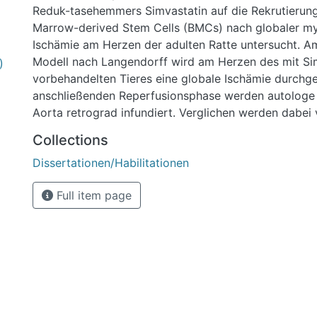
Reduk-tasehemmers Simvastatin auf die Rekrutierun
Marrow-derived Stem Cells (BMCs) nach globaler my
Ischämie am Herzen der adulten Ratte untersucht. A
Modell nach Langendorff wird am Herzen des mit Si
)
vorbehandelten Tieres eine globale Ischämie durchgef
anschließenden Reperfusionsphase werden autologe
Aorta retrograd infundiert. Verglichen werden dabei
Dosierungen des Medikamentes. Des Weiteren wird de
Collections
kurzen oder länger dauernden Reperfusionsphase vor
Dissertationen/Habilitationen
die Auswirkung auf die Zellrekrutierung untersucht. I
Arbeit konnte gezeigt werden, dass unter Statinthera
Full item page
hohen Dosierung von 1,0 mg/kg KG als auch in einer 
Dosierung von 0,1 mg/kg KG signifikant weniger BMCs
werden als in der Kontrollgruppe. Hieraus kann gesc
dass Simvasta-tin einen negativen Effekt auf das 
infarziertes Myokard hat. Der Mechanismus dieser v
Rekrutierung von BMCs ist bis jetzt nicht geklärt. Ein
Simvastatin auf die Ausbildung endotheli-aler Rezep
Homing von BMCs führen scheint denkbar. In den Gr