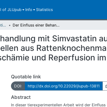
ll of JLUpub
Info
Statistics
Dissertationen/Habilitationen
Der Einfluss einer Behandlung mit Simvastatin auf das Homing von autologen Vorläuferzellen aus Rattenknochenmark im adulten Rattenherzen nach Ischämie und Reperfusion im Langendorff- Modell
ehandlung mit Simvastatin 
zellen aus Rattenknochenma
schämie und Reperfusion im
Quotable link
DOI:
http://dx.doi.org/10.22029/jlupub-13811
Abstract
In dieser tierexperimentellen Arbeit wird der Einflu