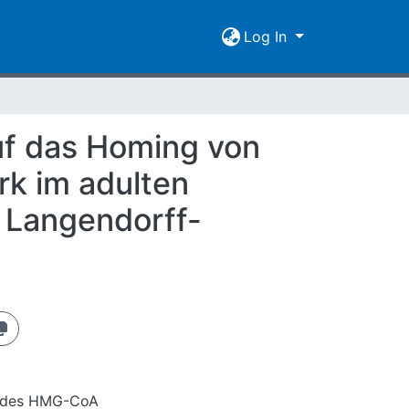
Log In
auf das Homing von
rk im adulten
 Langendorff-
ss des HMG-CoA