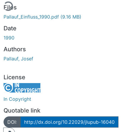
ding...
Files
Pallauf_Einfluss_1990.pdf
(9.16 MB)
Date
1990
Authors
Pallauf, Josef
License
In Copyright
Quotable link
DOI:
http://dx.doi.org/10.22029/jlupub-16040