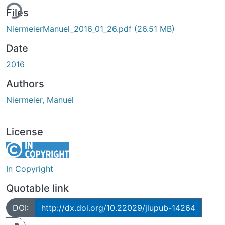
ing...
Files
NiermeierManuel_2016_01_26.pdf
(26.51 MB)
Date
2016
Authors
Niermeier, Manuel
License
In Copyright
Quotable link
DOI:
http://dx.doi.org/10.22029/jlupub-14264