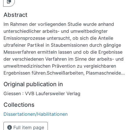
Abstract
Im Rahmen der vorliegenden Studie wurde anhand
unterschiedlicher arbeits- und umweltbedingter
Emissionsprozesse untersucht, ob sich die Anteile
ultrafeiner Partikel in Staubemissionen durch gängige
Messverfahren ermitteln lassen und ob die Ergebnisse
der verschiedenen Verfahren im Sinne der arbeits- und
umweltmedizinischen Prävention zu vergleichbaren
Ergebnissen führen.Schweißarbeiten, Plasmaschneiden
und eine Bushaltestelle wurden auf ihre staubförmigen
Original publication in
Emissionen untersucht. Jeweils gleichzeitig eingesetzt
Giessen : VVB Laufersweiler Verlag
wurden ein Partikelzähler, ein Gerät zur Bestimmung
der Partikeloberfläche in der Umgebungsluft sowie ein
Collections
Gerät zur fraktionierten Bestimmung der Partikelmasse.
Dissertationen/Habilitationen
Ferner wurden Filter beaufschlagt und anschließend
elektronenmikroskopisch (TEM) ausgewertet.Die
Full item page
folgenden Messdaten (Mittelwerte) wurden bestimmt: