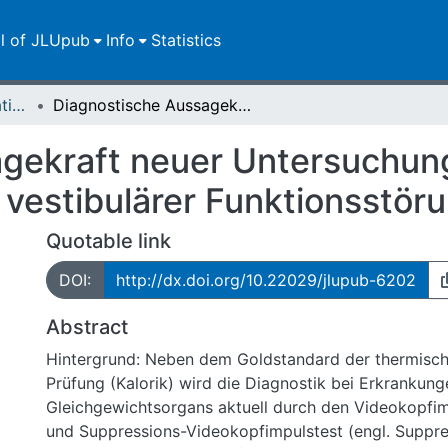
ll of JLUpub
Info
Statistics
Dissertationen/Habilitationen
Diagnostische Aussagekraft neuer Untersuchungsmethoden zur Beurteilung peripher vestibulärer Funktionsstörungen
agekraft neuer Untersuchu
 vestibulärer Funktionsstör
Quotable link
DOI:
http://dx.doi.org/10.22029/jlupub-6202
Abstract
Hintergrund: Neben dem Goldstandard der thermisch
Prüfung (Kalorik) wird die Diagnostik bei Erkrankun
Gleichgewichtsorgans aktuell durch den Videokopfim
und Suppressions-Videokopfimpulstest (engl. Suppr