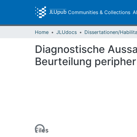
Communities & Collections
A
Home
JLUdocs
Diagnostische Auss
Beurteilung peripher
Loading...
Files