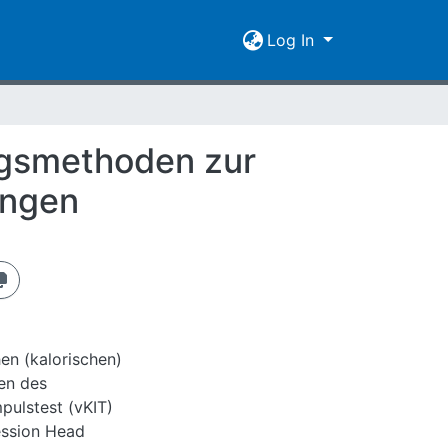
Log In
ngsmethoden zur
ungen
en (kalorischen)
gen des
pulstest (vKIT)
ession Head