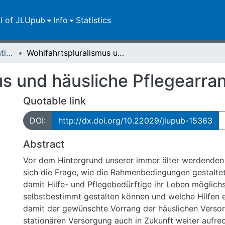
ll of JLUpub
Info
Statistics
Dissertationen/Habilitationen
Wohlfahrtspluralismus und häusliche Pflegearrangements
us und häusliche Pflegearr
Quotable link
DOI:
http://dx.doi.org/10.22029/jlupub-15363
Abstract
Vor dem Hintergrund unserer immer älter werdenden G
sich die Frage, wie die Rahmenbedingungen gestalt
damit Hilfe- und Pflegebedürftige ihr Leben möglich
selbstbestimmt gestalten können und welche Hilfen er
damit der gewünschte Vorrang der häuslichen Verso
stationären Versorgung auch in Zukunft weiter aufre