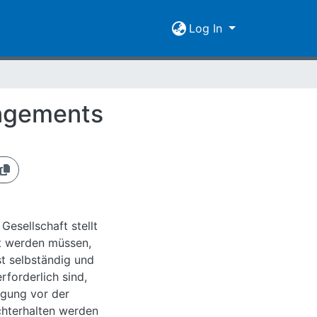
Log In
angements
esellschaft stellt
et werden müssen,
st selbständig und
forderlich sind,
rgung vor der
chterhalten werden