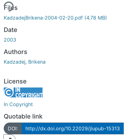
ing...
Files
KadzadejBrikena-2004-02-20.pdf
(4.78 MB)
Date
2003
Authors
Kadzadej, Brikena
License
In Copyright
Quotable link
DOI:
http://dx.doi.org/10.22029/jlupub-15313