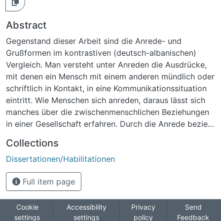
Abstract
Gegenstand dieser Arbeit sind die Anrede- und
Grußformen im kontrastiven (deutsch-albanischen)
Vergleich. Man versteht unter Anreden die Ausdrücke,
mit denen ein Mensch mit einem anderen mündlich oder
schriftlich in Kontakt, in eine Kommunikationssituation
eintritt. Wie Menschen sich anreden, daraus lässt sich
manches über die zwischenmenschlichen Beziehungen
in einer Gesellschaft erfahren. Durch die Anrede bezieht
der Sprecher seine Äußerung auf den Adressanten und
Collections
durch die Wahl zwischen verschiedenen möglichen
Dissertationen/Habilitationen
pronominalen und nominalen Anredeformen trägt er
seiner Einschätzung des Verhältnisses Rechnung, das
Full item page
zwischen ihm und dem Angeredeten besteht. Er kann
Respekt oder Überlegenheit, Distanz oder
Zusammengehörigkeit zum Ausdruck bringen. Da das
Cookie
Accessibility
Privacy
Send
settings
settings
policy
Feedback
Anredeverhalten jedoch nicht in jeder Situation der