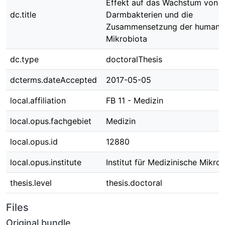
Effekt auf das Wachstum von
dc.title
Darmbakterien und die
Zusammensetzung der humane
Mikrobiota
dc.type
doctoralThesis
dcterms.dateAccepted
2017-05-05
local.affiliation
FB 11 - Medizin
local.opus.fachgebiet
Medizin
local.opus.id
12880
local.opus.institute
Institut für Medizinische Mikro
thesis.level
thesis.doctoral
Files
Original bundle