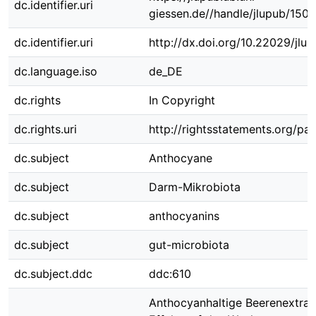
dc.identifier.uri
giessen.de//handle/jlupub/150
dc.identifier.uri
http://dx.doi.org/10.22029/jlu
dc.language.iso
de_DE
dc.rights
In Copyright
dc.rights.uri
http://rightsstatements.org/pag
dc.subject
Anthocyane
dc.subject
Darm-Mikrobiota
dc.subject
anthocyanins
dc.subject
gut-microbiota
dc.subject.ddc
ddc:610
Anthocyanhaltige Beerenextrak