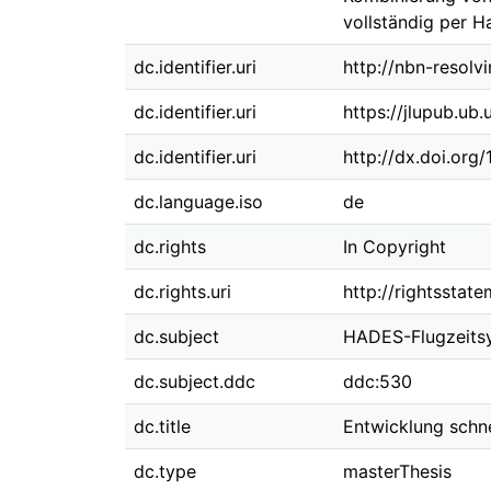
vollständig per H
dc.identifier.uri
http://nbn-resolv
dc.identifier.uri
https://jlupub.ub
dc.identifier.uri
http://dx.doi.org
dc.language.iso
de
dc.rights
In Copyright
dc.rights.uri
http://rightsstat
dc.subject
HADES-Flugzeits
dc.subject.ddc
ddc:530
dc.title
Entwicklung schne
dc.type
masterThesis