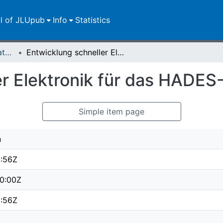
ll of JLUpub
Info
Statistics
Master-/Bachelor-/Staatsexamensarbeiten
Entwicklung schneller Elektronik für das HADES-Flugzeitsystem
er Elektronik für das HADES
Simple item page
n
1:56Z
0:00Z
1:56Z