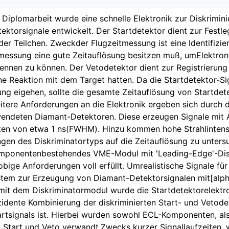
Diplomarbeit wurde eine schnelle Elektronik zur Diskrimi
ektorsignale entwickelt. Der Startdetektor dient zur Festle
er Teilchen. Zweckder Flugzeitmessung ist eine Identifizie
messung eine gute Zeitauflösung besitzen muß, umElektro
rennen zu können. Der Vetodetektor dient zur Registrierung 
ine Reaktion mit dem Target hatten. Da die Startdetektor-Sig
ng eigehen, sollte die gesamte Zeitauflösung von Startdet
eitere Anforderungen an die Elektronik ergeben sich durch d
endeten Diamant-Detektoren. Diese erzeugen Signale mit A
ten von etwa 1 ns(FWHM). Hinzu kommen hohe Strahlintensit
en des Diskriminatortyps auf die Zeitauflösung zu unters
mponentenbestehendes VME-Modul mit 'Leading-Edge'-Disk
bige Anforderungen voll erfüllt. Umrealistische Signale f
tem zur Erzeugung von Diamant-Detektorsignalen mit[alpha
mit dem Diskriminatormodul wurde die Startdetektorelektr
idente Kombinierung der diskriminierten Start- und Vetod
rtsignals ist. Hierbei wurden sowohl ECL-Komponenten, al
Start und Veto verwandt.Zwecks kurzer Signallaufzeiten, 