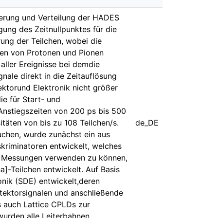
nierung und Verteilung der HADES
gung des Zeitnullpunktes für die
rung der Teilchen, wobei die
nen von Protonen und Pionen
aller Ereignisse bei demdie
nale direkt in die Zeitauflösung
ektorund Elektronik nicht größer
ie für Start- und
nstiegszeiten von 200 ps bis 500
äten von bis zu 108 Teilchen/s.
de_DE
uchen, wurde zunächst ein aus
riminatoren entwickelt, welches
ür Messungen verwenden zu können,
]-Teilchen entwickelt. Auf Basis
onik (SDE) entwickelt,deren
etektorsignalen und anschließende
s auch Lattice CPLDs zur
wurden alle Leiterbahnen