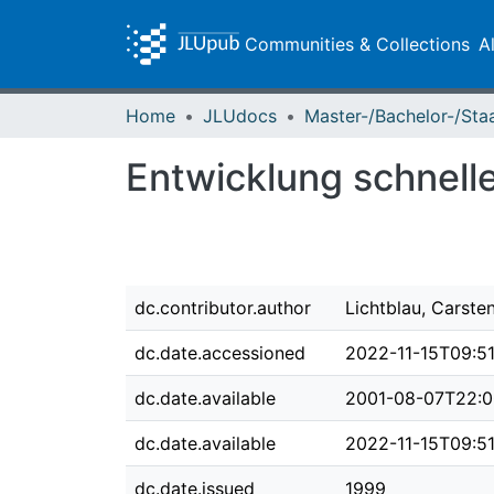
Communities & Collections
A
Home
JLUdocs
Entwicklung schnell
dc.contributor.author
Lichtblau, Carste
dc.date.accessioned
2022-11-15T09:5
dc.date.available
2001-08-07T22:0
dc.date.available
2022-11-15T09:5
dc.date.issued
1999