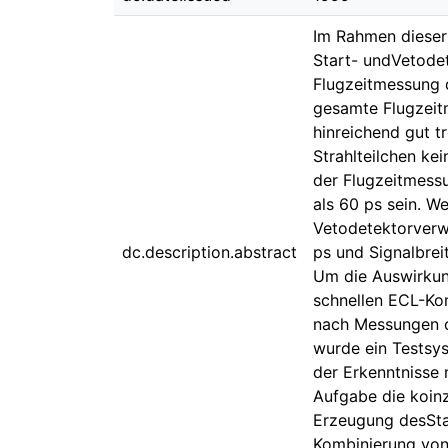
Im Rahmen dieser 
Start- undVetodet
Flugzeitmessung d
gesamte Flugzeit
hinreichend gut t
Strahlteilchen ke
der Flugzeitmessu
als 60 ps sein. W
Vetodetektorverw
dc.description.abstract
ps und Signalbrei
Um die Auswirkung
schnellen ECL-Ko
nach Messungen o
wurde ein Testsys
der Erkenntnisse 
Aufgabe die koinz
Erzeugung desSta
Kombinierung von 