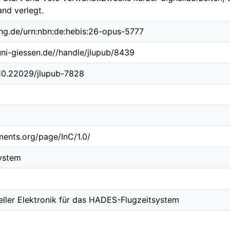
and verlegt.
ing.de/urn:nbn:de:hebis:26-opus-5777
.uni-giessen.de//handle/jlupub/8439
/10.22029/jlupub-7828
ements.org/page/InC/1.0/
ystem
ller Elektronik für das HADES-Flugzeitsystem