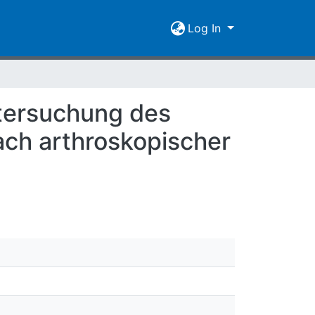
Log In
tersuchung des
ach arthroskopischer