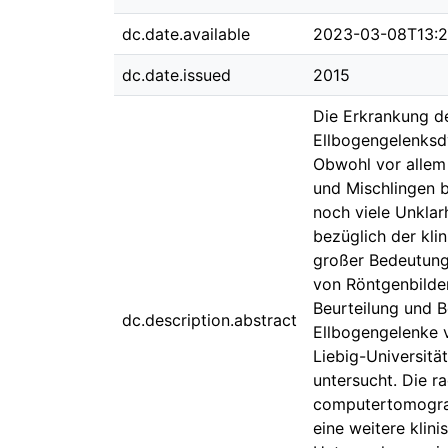
dc.date.available
2023-03-08T13:2
dc.date.issued
2015
Die Erkrankung de
Ellbogengelenksdy
Obwohl vor allem 
und Mischlingen 
noch viele Unklar
bezüglich der kl
großer Bedeutung
von Röntgenbilde
Beurteilung und B
dc.description.abstract
Ellbogengelenke v
Liebig-Universität
untersucht. Die r
computertomograp
eine weitere klin