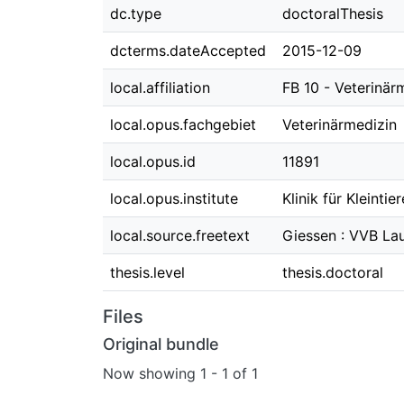
dc.type
doctoralThesis
dcterms.dateAccepted
2015-12-09
local.affiliation
FB 10 - Veterinär
local.opus.fachgebiet
Veterinärmedizin
local.opus.id
11891
local.opus.institute
Klinik für Kleintie
local.source.freetext
Giessen : VVB Lau
thesis.level
thesis.doctoral
Files
Original bundle
Now showing
1 - 1 of 1