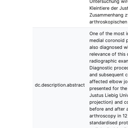
Untersuchung wird
Kleintiere der Jus
Zusammenhang zwi
arthroskopischen
One of the most i
medial coronoid p
also diagnosed wi
relevance of this
radiographic exam
Diagnostic procedu
and subsequent c
affected elbow jo
dc.description.abstract
presented for the
Justus Liebig Uni
projection) and c
before and after 
arthroscopy in 12
standardised prot