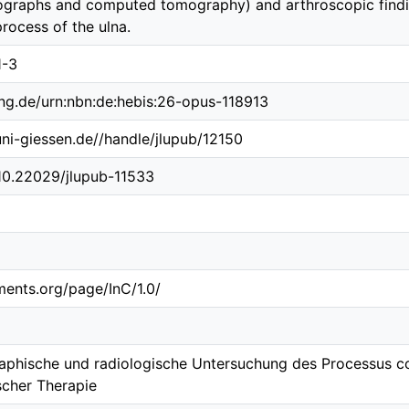
diographs and computed tomography) and arthroscopic find
rocess of the ulna.
1-3
ing.de/urn:nbn:de:hebis:26-opus-118913
.uni-giessen.de//handle/jlupub/12150
/10.22029/jlupub-11533
ements.org/page/InC/1.0/
hische und radiologische Untersuchung des Processus co
scher Therapie