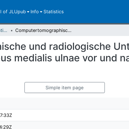
ll of JLUpub
Info
Statistics
Dissertationen/Habilitationen
Computertomographische und radiologische Untersuchung des Processus coronoideus medialis ulnae vor und nach arthroskopischer Therapie
sche und radiologische Un
us medialis ulnae vor und n
Simple item page
7:33Z
4:29Z