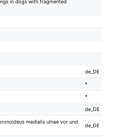
ings in dogs with fragmented
de_DE
*
*
de_DE
ronoideus medialis ulnae vor und
de_DE