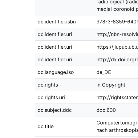
radiological (ra
medial coronoid p
dc.identifier.isbn
978-3-8359-640
dc.identifier.uri
http://nbn-resolv
dc.identifier.uri
https://jlupub.ub
dc.identifier.uri
http://dx.doi.org
dc.language.iso
de_DE
dc.rights
In Copyright
dc.rights.uri
http://rightsstat
dc.subject.ddc
ddc:630
Computertomograp
dc.title
nach arthroskopi