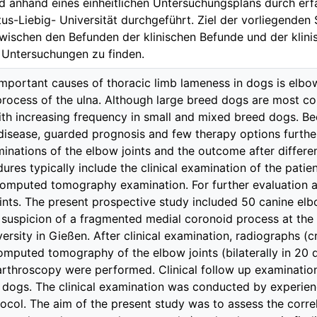
 anhand eines einheitlichen Untersuchungsplans durch erfah
tus-Liebig- Universität durchgeführt. Ziel der vorliegenden
schen den Befunden der klinischen Befunde und der klinis
 Untersuchungen zu finden.
mportant causes of thoracic limb lameness in dogs is elbo
rocess of the ulna. Although large breed dogs are most co
th increasing frequency in small and mixed breed dogs. Bec
 disease, guarded prognosis and few therapy options further 
inations of the elbow joints and the outcome after differen
res typically include the clinical examination of the patie
omputed tomography examination. For further evaluation a
ints. The present prospective study included 50 canine elb
 suspicion of a fragmented medial coronoid process at the 
versity in Gießen. After clinical examination, radiographs (
omputed tomography of the elbow joints (bilaterally in 20 d
arthroscopy were performed. Clinical follow up examinati
 dogs. The clinical examination was conducted by experien
ocol. The aim of the present study was to assess the correl