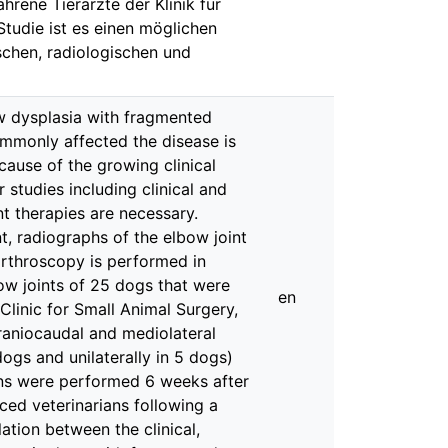
rene Tierärzte der Klinik für
 Studie ist es einen möglichen
chen, radiologischen und
w dysplasia with fragmented
mmonly affected the disease is
ause of the growing clinical
studies including clinical and
t therapies are necessary.
nt, radiographs of the elbow joint
rthroscopy is performed in
ow joints of 25 dogs that were
en
Clinic for Small Animal Surgery,
craniocaudal and mediolateral
ogs and unilaterally in 5 dogs)
ons were performed 6 weeks after
ced veterinarians following a
ation between the clinical,