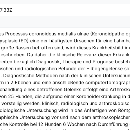
7:33Z
s Processus coronoideus medialis ulnae (Koronoidpathologie
splasie (ED) eine der häufigsten Ursachen für eine Lahmhe
große Rassen betroffen sind, wird dieses Krankheitsbild i
beschrieben. Da daher die klinische Relevanz dieser Erkr
heiten bezüglich Diagnostik, Therapie und Prognose beste
inischen und radiologischen Befunde der Ellbogengelenke s
. Diagnostische Methoden nach der klinischen Untersuchun
rn in 2 Ebenen und eine anschließende computertomograph
ehandlung eines betroffenen Gelenks erfolgt eine Arthrosko
on 25 Hunden, die aufgrund einer Koronoiderkrankung in der 
 vorstellig werden, klinisch, radiologisch und arthroskopisch
adiologische Untersuchung wird in das Anfertigen von Röntg
hische Untersuchung vor und nach dem arthroskopischen Ei
ische Kontrolle bei 12 Hunden 6 Wochen nach Durchführung de