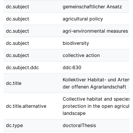
dc.subject
gemeinschaftlicher Ansatz
dc.subject
agricultural policy
dc.subject
agri-environmental measures
dc.subject
biodiversity
dc.subject
collective action
dc.subject.ddc
ddc:630
Kollektiver Habitat- und Artens
dc.title
der offenen Agrarlandschaft
Collective habitat and species
dc.title.alternative
protection in the open agricultu
landscape
dc.type
doctoralThesis