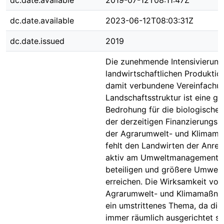
dc.date.available
2019-07-12T08:11:47Z
dc.date.available
2023-06-12T08:03:31Z
dc.date.issued
2019
Die zunehmende Intensivierung
landwirtschaftlichen Produktio
damit verbundene Vereinfachu
Landschaftsstruktur ist eine g
Bedrohung für die biologische Vi
der derzeitigen Finanzierungss
der Agrarumwelt- und Klimam
fehlt den Landwirten der Anreiz
aktiv am Umweltmanagement 
beteiligen und größere Umwelt
erreichen. Die Wirksamkeit von
Agrarumwelt- und Klimamaßna
ein umstrittenes Thema, da die
immer räumlich ausgerichtet si