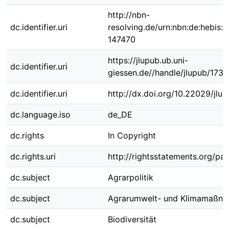
http://nbn-
dc.identifier.uri
resolving.de/urn:nbn:de:hebis:
147470
https://jlupub.ub.uni-
dc.identifier.uri
giessen.de//handle/jlupub/173
dc.identifier.uri
http://dx.doi.org/10.22029/jlu
dc.language.iso
de_DE
dc.rights
In Copyright
dc.rights.uri
http://rightsstatements.org/pag
dc.subject
Agrarpolitik
dc.subject
Agrarumwelt- und Klimamaßn
dc.subject
Biodiversität