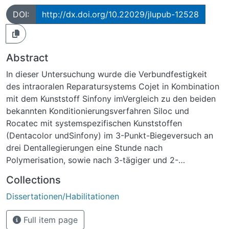
DOI:
http://dx.doi.org/10.22029/jlupub-12528
Abstract
In dieser Untersuchung wurde die Verbundfestigkeit
des intraoralen Reparatursystems Cojet in Kombination
mit dem Kunststoff Sinfony imVergleich zu den beiden
bekannten Konditionierungsverfahren Siloc und
Rocatec mit systemspezifischen Kunststoffen
(Dentacolor undSinfony) im 3-Punkt-Biegeversuch an
drei Dentallegierungen eine Stunde nach
Polymerisation, sowie nach 3-tägiger und 2-
monatigerLagerung in destilliertem Wasser bei 23 °C.
Collections
untersucht und die Ergebnisse miteinander verglichen.
Dissertationen/Habilitationen
Der Haftverbund zwischen Kunststoff und Metall wurde
durch die Einführung des Siloc-Verfahrens (1995) -
Full item page
einer Fortentwicklung des 1984eingeführten Silicoater-