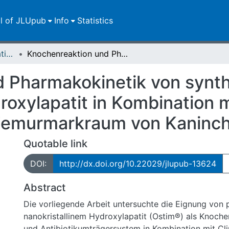
ll of JLUpub
Info
Statistics
Dissertationen/Habilitationen
Knochenreaktion und Pharmakokinetik von synthetischem, nanokristallinem Hydroxylapatit in Kombination mit Clindamycin nach Implantation in den Femurmarkraum von Kaninchen
 Pharmakokinetik von synt
roxylapatit in Kombination 
 Femurmarkraum von Kaninc
Quotable link
DOI:
http://dx.doi.org/10.22029/jlupub-13624
Abstract
Die vorliegende Arbeit untersuchte die Eignung von
nanokristallinem Hydroxylapatit (Ostim®) als Knoche
und Antibiotikumträgersystem in Kombination mit Cl