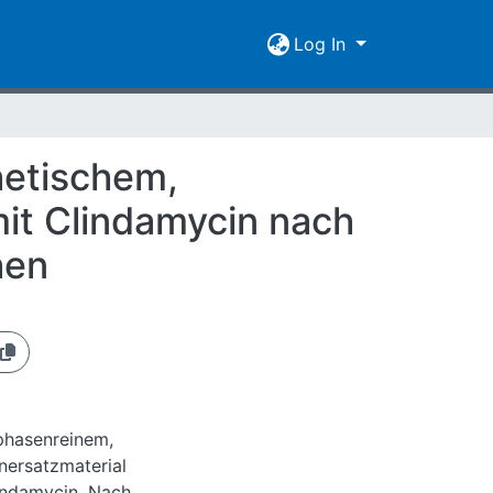
Log In
hetischem,
mit Clindamycin nach
hen
 phasenreinem,
nersatzmaterial
indamycin. Nach