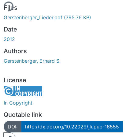
ing...
Files
Gerstenberger_Lieder.pdf
(795.76 KB)
Date
2012
Authors
Gerstenberger, Erhard S.
License
In Copyright
Quotable link
DOI:
http://dx.doi.org/10.22029/jlupub-16555