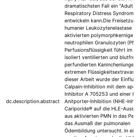
dramatischsten Fall ein "Adult
Respiratory Distress Syndrom
entwickeln kann.Die Freisetzun
humaner Leukozytenelastase (
aktivierten polymorphkernigen
neutrophilen Granulozyten (PMN
Perfusionsflüssigkeit führt im 
isoliert ventilierten und blutfrei
perfundierten Kaninchenlunge z
extremen Flüssigkeitsextravasa
dieser Arbeit wurde der Einflus
Calpain-Inhibition mit dem spe
Inhibitor A 705253 und einer 
dc.description.abstract
Anitporter-Inhibition (NHE-Inhib
Cariporide® auf die HLE-Aussc
aus aktivierten PMN in das Per
das Ausmaß der pulmonalen
Ödembildung untersucht. In ei