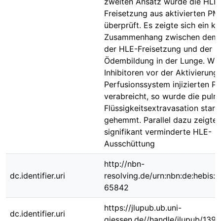
zweiten Ansatz wurde die HLE
Freisetzung aus aktivierten PM
überprüft. Es zeigte sich ein kl
Zusammenhang zwischen dem
der HLE-Freisetzung und der
Ödembildung in der Lunge. Wu
Inhibitoren vor der Aktivierung 
Perfusionssystem injizierten 
verabreicht, so wurde die pulm
Flüssigkeitsextravasation stark
gehemmt. Parallel dazu zeigte 
signifikant verminderte HLE-
Ausschüttung
http://nbn-
dc.identifier.uri
resolving.de/urn:nbn:de:hebis:
65842
https://jlupub.ub.uni-
dc.identifier.uri
giessen.de//handle/jlupub/1397