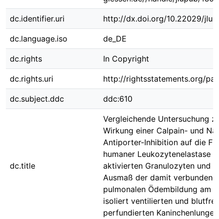
dc.identifier.uri
http://dx.doi.org/10.22029/jlu
dc.language.iso
de_DE
dc.rights
In Copyright
dc.rights.uri
http://rightsstatements.org/pag
dc.subject.ddc
ddc:610
Vergleichende Untersuchung z
Wirkung einer Calpain- und Na
Antiporter-Inhibition auf die Fr
humaner Leukozytenelastase a
dc.title
aktivierten Granulozyten und a
Ausmaß der damit verbundene
pulmonalen Ödembildung am M
isoliert ventilierten und blutfrei
perfundierten Kaninchenlunge