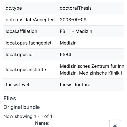
dc.type
doctoralThesis
dcterms.dateAccepted
2008-09-09
local.affiliation
FB 11 - Medizin
local.opus.fachgebiet
Medizin
local.opus.id
6584
Medizinisches Zentrum für Inne
local.opus.institute
Medizin, Medizinische Klinik I
thesis.level
thesis.doctoral
Files
Original bundle
Now showing
1 - 1 of 1
Name: