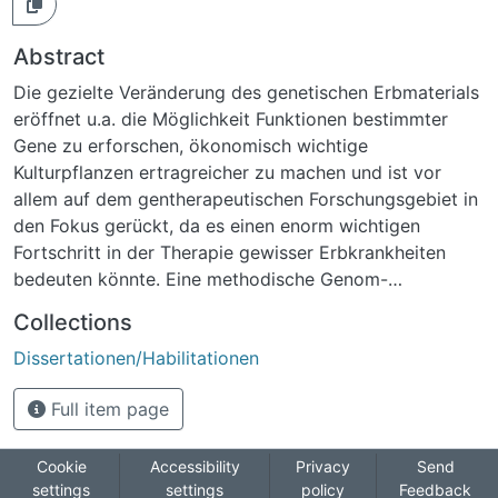
Abstract
Die gezielte Veränderung des genetischen Erbmaterials
eröffnet u.a. die Möglichkeit Funktionen bestimmter
Gene zu erforschen, ökonomisch wichtige
Kulturpflanzen ertragreicher zu machen und ist vor
allem auf dem gentherapeutischen Forschungsgebiet in
den Fokus gerückt, da es einen enorm wichtigen
Fortschritt in der Therapie gewisser Erbkrankheiten
bedeuten könnte. Eine methodische Genom-
Modifikation kann mit hochspezifischen Nukleasen
Collections
erreicht werden, die eine singuläre Zielsequenz im
Dissertationen/Habilitationen
Genom spalten. Je nach eingesetzter Nuklease können
Doppel- oder Einzelstrangbrüche eingeführt werden.
Full item page
Die Reparatur des DNA-Schadens kann über homologe
Rekombination (HR) in Anwesenheit einer homologen
DNA-Reparatur-Matrix erfolgen oder alternativ, wenn
Cookie
Accessibility
Privacy
Send
settings
settings
policy
Feedback
eine DNA-Reparatur-Matrix fehlt oder nicht genutzt