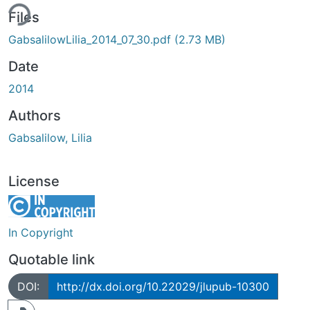
ing...
Files
GabsalilowLilia_2014_07_30.pdf
(2.73 MB)
Date
2014
Authors
Gabsalilow, Lilia
License
In Copyright
Quotable link
DOI:
http://dx.doi.org/10.22029/jlupub-10300