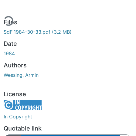
ing...
Files
SdF_1984-30-33.pdf
(3.2 MB)
Date
1984
Authors
Wessing, Armin
License
In Copyright
Quotable link