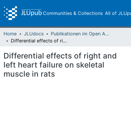
Communities & Collections
All of JLUp
Home
JLUdocs
Publikationen im Open Access gefördert durch die UB
Differential effects of right and left heart failure on skeletal muscle in rats
Differential effects of right and
left heart failure on skeletal
muscle in rats
Loading...