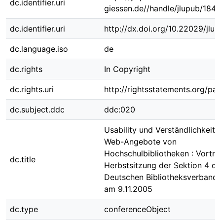
dc.identifier.uri
giessen.de//handle/jlupub/184
dc.identifier.uri
http://dx.doi.org/10.22029/jlu
dc.language.iso
de
dc.rights
In Copyright
dc.rights.uri
http://rightsstatements.org/pag
dc.subject.ddc
ddc:020
Usability und Verständlichkeit
Web-Angebote von
Hochschulbibliotheken : Vortra
dc.title
Herbstsitzung der Sektion 4 d
Deutschen Bibliotheksverbands 
am 9.11.2005
dc.type
conferenceObject