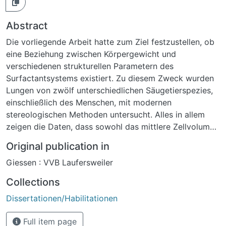
Abstract
Die vorliegende Arbeit hatte zum Ziel festzustellen, ob
eine Beziehung zwischen Körpergewicht und
verschiedenen strukturellen Parametern des
Surfactantsystems existiert. Zu diesem Zweck wurden
Lungen von zwölf unterschiedlichen Säugetierspezies,
einschließlich des Menschen, mit modernen
stereologischen Methoden untersucht. Alles in allem
zeigen die Daten, dass sowohl das mittlere Zellvolumen
der AE2-Zellen als auch ihre subzelluläre
Original publication in
Zusammensetzung unabhängig vom Körpergewicht zu
Giessen : VVB Laufersweiler
sein scheinen, obwohl einige Speziesunterschiede
existieren. Hier hebt sich vor allem die
Collections
Etruskerspitzmaus mit ihren im Vergleich zu anderen
Dissertationen/Habilitationen
Säugetieren wesentlich größeren AE2-Zellen hervor.
Anpassungen des intrazellulären
Full item page
Surfactantvorkommens werden dadurch erreicht, dass