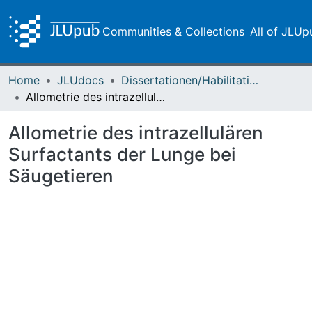
Communities & Collections
All of JLUp
Home
JLUdocs
Dissertationen/Habilitationen
Allometrie des intrazellulären Surfactants der Lunge bei Säugetieren
Allometrie des intrazellulären
Surfactants der Lunge bei
Säugetieren
Loading...