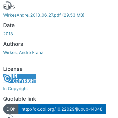
Files
WirkesAndre_2013_06_27.pdf
(29.53 MB)
Date
2013
Authors
Wirkes, André Franz
License
In Copyright
Quotable link
DOI:
http://dx.doi.org/10.22029/jlupub-14048