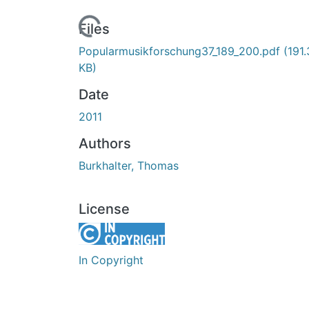
Loading...
Files
Popularmusikforschung37_189_200.pdf
(191.
KB)
Date
2011
Authors
Burkhalter, Thomas
License
In Copyright