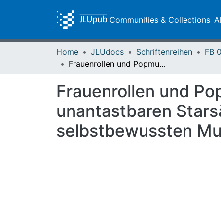
Communities & Collections
A
Home
JLUdocs
Schriftenreihen
Frauenrollen und Popmusik in der arabischen Welt : Von unantastbaren Starsängerinnen, Models in Unterwäsche und selbstbewussten Musikerinnen
Frauenrollen und Pop
unantastbaren Stars
selbstbewussten Mu