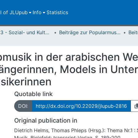
ll of JLUpub
Info
Statistics
FB 03 - Sozial- und Kulturwissenschaften
Beiträge zur Popularmusikforschung
musik in der arabischen Wel
ängerinnen, Models in Unt
sikerinnen
Quotable link
DOI:
http://dx.doi.org/10.22029/jlupub-2816
Original publication in
Dietrich Helms, Thomas Phleps (Hrsg.): Thema Nr.1 :
Musik. Bielefeld: transcript-Verlag, S. 189-200