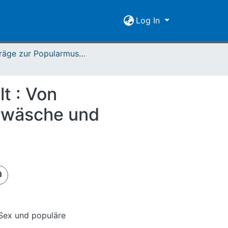
Log In
Beiträge zur Popularmusikforschung 37 (2011)
t : Von
erwäsche und
 Sex und populäre