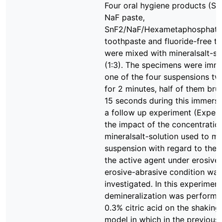
Four oral hygiene products (Sn
NaF paste,
SnF2/NaF/Hexametaphosphate
toothpaste and fluoride-free t
were mixed with mineralsalt-so
(1:3). The specimens were imm
one of the four suspensions tw
for 2 minutes, half of them bru
15 seconds during this immersi
a follow up experiment (Exper
the impact of the concentratio
mineralsalt-solution used to mi
suspension with regard to the e
the active agent under erosive
erosive-abrasive condition was
investigated. In this experiment
demineralization was performe
0.3% citric acid on the shaking 
model in which in the previous