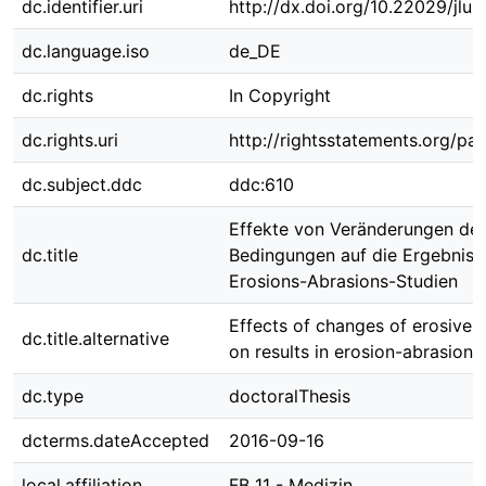
dc.identifier.uri
http://dx.doi.org/10.22029/jlu
dc.language.iso
de_DE
dc.rights
In Copyright
dc.rights.uri
http://rightsstatements.org/pag
dc.subject.ddc
ddc:610
Effekte von Veränderungen der
dc.title
Bedingungen auf die Ergebniss
Erosions-Abrasions-Studien
Effects of changes of erosive 
dc.title.alternative
on results in erosion-abrasion-
dc.type
doctoralThesis
dcterms.dateAccepted
2016-09-16
local.affiliation
FB 11 - Medizin