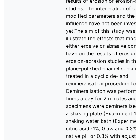
results of erosion or erosion-a
studies. The interrelation of dif
modified parameters and the m
influence have not been invest
yet.The aim of this study was t
illustrate the effects that modi
either erosive or abrasive cond
have on the results of erosion 
erosion-abrasion studies.In thi
plane-polished enamel specim
treated in a cyclic de- and
remineralisation procedure for 
Demineralisation was performe
times a day for 2 minutes and
specimens were demineralized 
a shaking plate (Experiment 1) 
shaking water bath (Experiment
citric acid (1%, 0.5% and 0.3% 
native pH or 0.3% with adjuste