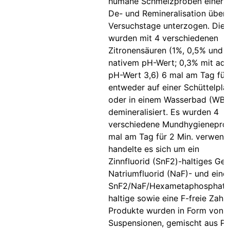
humane Schmelzproben einer z
De- und Remineralisation über 
Versuchstage unterzogen. Die 
wurden mit 4 verschiedenen
Zitronensäuren (1%, 0,5% und 
nativem pH-Wert; 0,3% mit adj
pH-Wert 3,6) 6 mal am Tag für 
entweder auf einer Schüttelplat
oder in einem Wasserbad (WB)
demineralisiert. Es wurden 4
verschiedene Mundhygienepro
mal am Tag für 2 Min. verwend
handelte es sich um ein
Zinnfluorid (SnF2)-haltiges Gel,
Natriumfluorid (NaF)- und eine
SnF2/NaF/Hexametaphosphat 
haltige sowie eine F-freie Zahn
Produkte wurden in Form von
Suspensionen, gemischt aus Pa